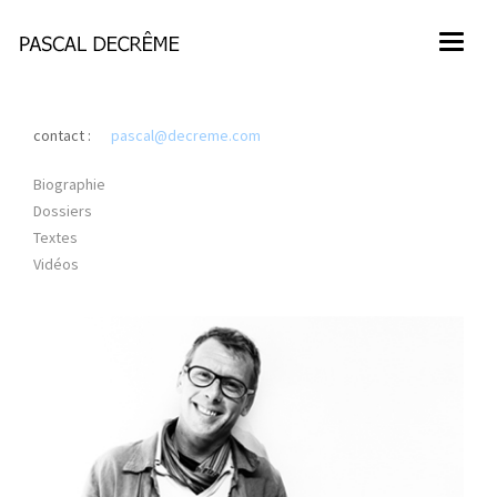
Toggl
naviga
contact :
pascal@decreme.com
Biographie
Dossiers
Textes
Vidéos