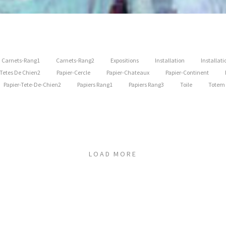
Carnets-Rang1
Carnets-Rang2
Expositions
Installation
Installat
 Tetes De Chien2
Papier-Cercle
Papier-Chateaux
Papier-Continent
Papier-Tete-De-Chien2
Papiers Rang1
Papiers Rang3
Toile
Totem
LOAD MORE