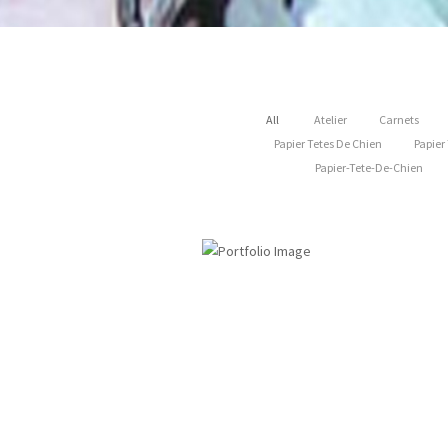
All
Atelier
Carnets
Papier Tetes De Chien
Papier
Papier-Tete-De-Chien