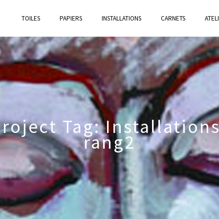
TOILES
PAPIERS
INSTALLATIONS
CARNETS
ATEL
roject Tag: Installation
rang2